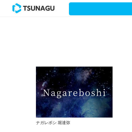
ナガレボシ 堀達弥