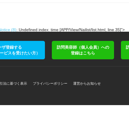
Notice
(8)
: Undefined index: time [
APP/View/Nailist/list.html
, line
35
]
">
ーザ登録する
訪問美容師（個人会員）への
ービスを受けたい方）
登録はこちら
引法に基づく表示
プライバシーポリシー
運営からお知らせ