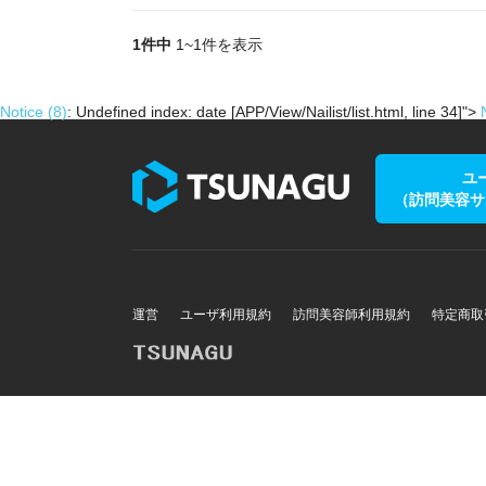
1件中
1~1件を表示
Notice
(8)
: Undefined index: date [
APP/View/Nailist/list.html
, line
34
]
">
ユ
（訪問美容サ
運営
ユーザ利用規約
訪問美容師利用規約
特定商取